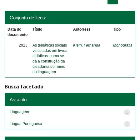
Conjunto de itens:
Data do
Título
Autor(es)
Tipo
documento
2023
As temáticas sociais
Klein, Fernanda
Monografia
veiculadas em livros
didáticos: como se
dá a construção da
cidadania por meio
da linguagem
Busca facetada
Assunto
Linguagem
1
Língua Portuguesa
1