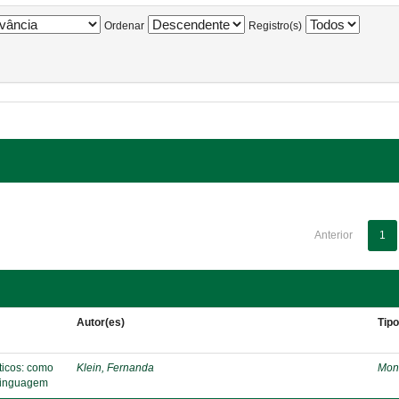
Ordenar
Registro(s)
Anterior
1
Autor(es)
Tip
áticos: como
Klein, Fernanda
Mon
 linguagem