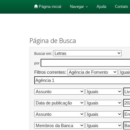
Página inicial
Navegar
Ajuda
Contato
Skip
navigation
Página de Busca
Buscar em:
por
Filtros correntes: