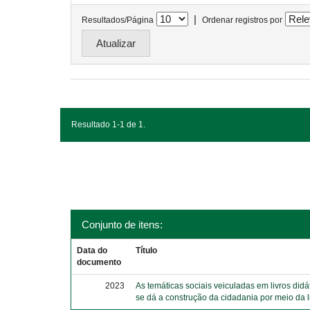
|
Resultados/Página
Ordenar registros por
Resultado 1-1 de 1.
Conjunto de itens:
Data do
Título
documento
2023
As temáticas sociais veiculadas em livros did
se dá a construção da cidadania por meio da