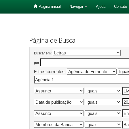
Página inicial
Navegar
Ajuda
Contato
Skip
navigation
Página de Busca
Buscar em:
por
Filtros correntes: