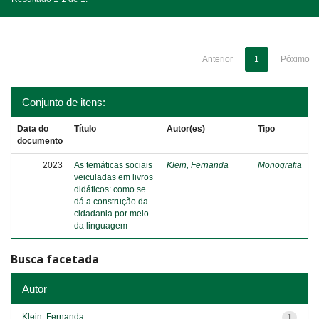
Anterior
1
Póximo
Conjunto de itens:
Data do
Título
Autor(es)
Tipo
documento
2023
As temáticas sociais
Klein, Fernanda
Monografia
veiculadas em livros
didáticos: como se
dá a construção da
cidadania por meio
da linguagem
Busca facetada
Autor
Klein, Fernanda
1