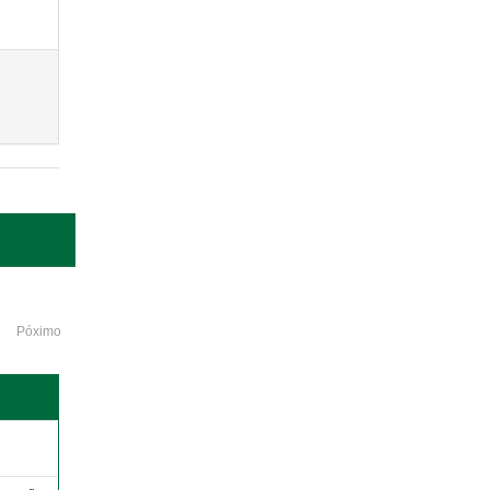
Póximo
o