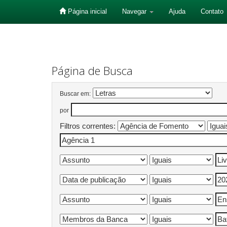
Página inicial
Navegar
Ajuda
Contato
Skip
navigation
Página de Busca
Buscar em:
por
Filtros correntes: