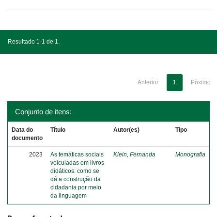
Resultado 1-1 de 1.
Anterior
1
Póximo
Conjunto de itens:
Data do
Título
Autor(es)
Tipo
documento
2023
As temáticas sociais
Klein, Fernanda
Monografia
veiculadas em livros
didáticos: como se
dá a construção da
cidadania por meio
da linguagem