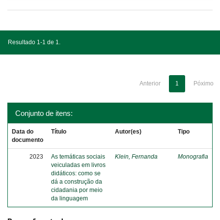
Resultado 1-1 de 1.
Anterior
1
Póximo
Conjunto de itens:
Data do
Título
Autor(es)
Tipo
documento
2023
As temáticas sociais
Klein, Fernanda
Monografia
veiculadas em livros
didáticos: como se
dá a construção da
cidadania por meio
da linguagem