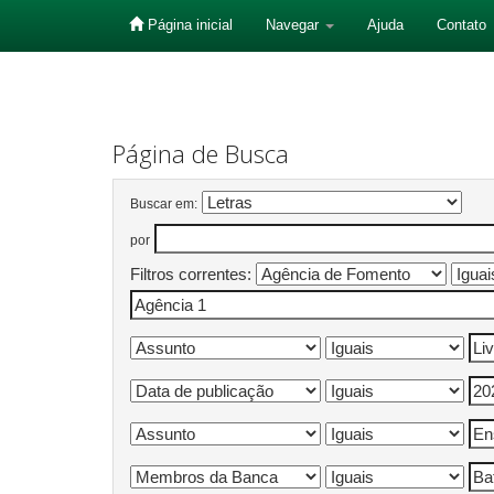
Página inicial
Navegar
Ajuda
Contato
Skip
navigation
Página de Busca
Buscar em:
por
Filtros correntes: