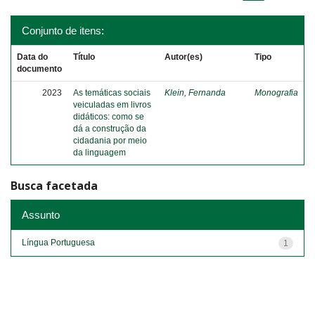
Conjunto de itens:
Data do
Título
Autor(es)
Tipo
documento
2023
As temáticas sociais
Klein, Fernanda
Monografia
veiculadas em livros
didáticos: como se
dá a construção da
cidadania por meio
da linguagem
Busca facetada
Assunto
Língua Portuguesa
1