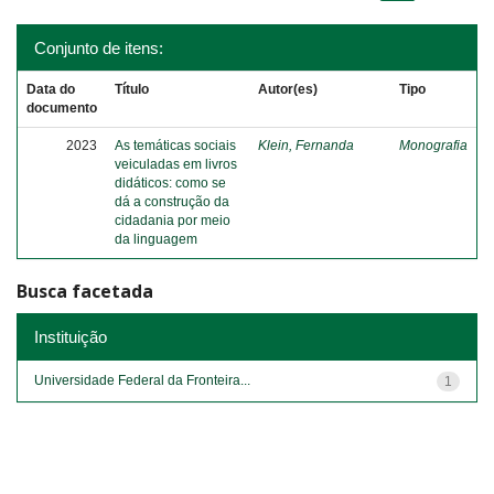
Conjunto de itens:
Data do
Título
Autor(es)
Tipo
documento
2023
As temáticas sociais
Klein, Fernanda
Monografia
veiculadas em livros
didáticos: como se
dá a construção da
cidadania por meio
da linguagem
Busca facetada
Instituição
Universidade Federal da Fronteira...
1