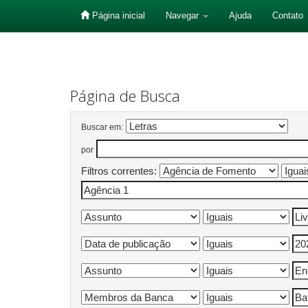
Página inicial
Navegar
Ajuda
Contato
Skip
navigation
Página de Busca
Buscar em:
por
Filtros correntes: