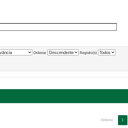
Ordenar
Registro(s)
Anterior
1