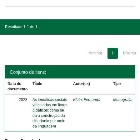
Resultado 1-1 de 1.
Anterior
1
Póximo
Conjunto de itens:
Data do
Título
Autor(es)
Tipo
documento
2023
As temáticas sociais
Klein, Fernanda
Monografia
veiculadas em livros
didáticos: como se
dá a construção da
cidadania por meio
da linguagem