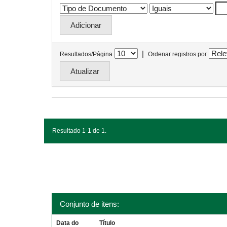
|
Resultados/Página
Ordenar registros por
Resultado 1-1 de 1.
Conjunto de itens:
Data do
Título