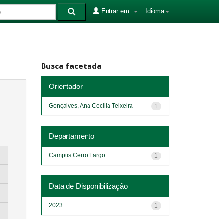
Entrar em:
Idioma
Busca facetada
Orientador
Gonçalves, Ana Cecilia Teixeira
1
Departamento
Campus Cerro Largo
1
Data de Disponibilização
2023
1