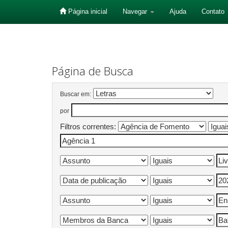
Página inicial
Navegar
Ajuda
Contato
Skip
navigation
Página de Busca
Buscar em:
por
Filtros correntes: