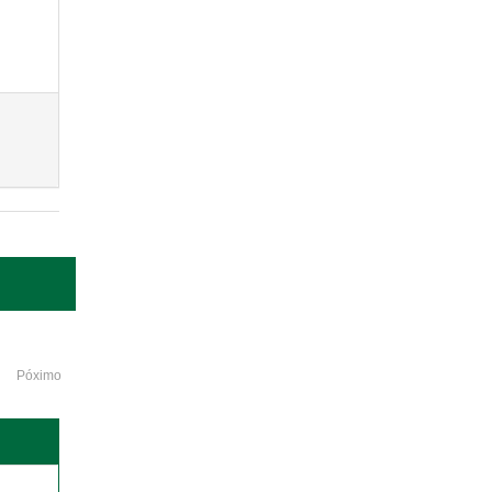
Póximo
o