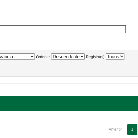
Ordenar
Registro(s)
Anterior
1