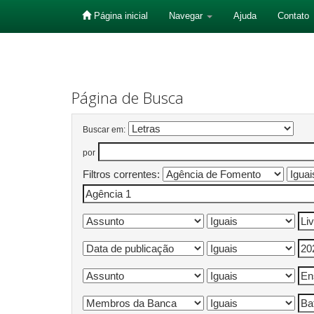
Página inicial
Navegar
Ajuda
Contato
Skip
navigation
Página de Busca
Buscar em:
por
Filtros correntes: