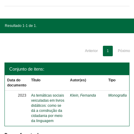
Resultado 1-1 de 1.
Anterior
1
Póximo
Conjunto de itens:
Data do
Título
Autor(es)
Tipo
documento
2023
As temáticas sociais
Klein, Fernanda
Monografia
veiculadas em livros
didáticos: como se
dá a construção da
cidadania por meio
da linguagem