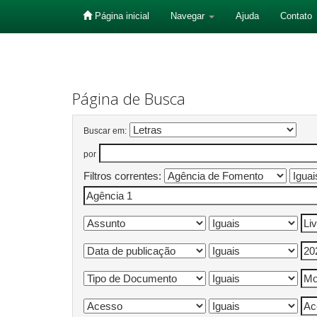
Página inicial
Navegar
Ajuda
Contato
Skip
navigation
Página de Busca
Buscar em:
por
Filtros correntes: