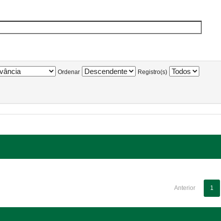
Ordenar
Registro(s)
Anterior
1