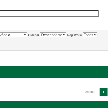
Ordenar
Registro(s)
Anterior
1