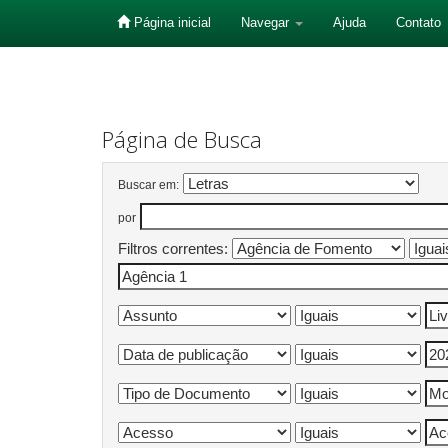
Página inicial
Navegar
Ajuda
Contato
Skip
navigation
Página de Busca
Buscar em:
por
Filtros correntes: