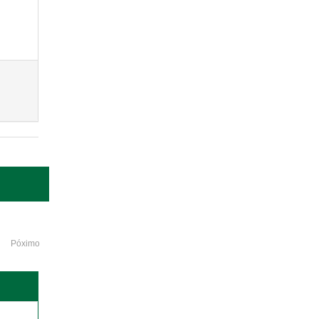
Póximo
o