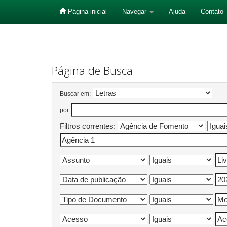
Página inicial
Navegar
Ajuda
Contato
Skip
navigation
Página de Busca
Buscar em:
por
Filtros correntes: