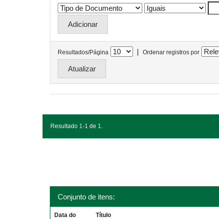
|
Resultados/Página
Ordenar registros por
Resultado 1-1 de 1.
Conjunto de itens:
Data do
Título