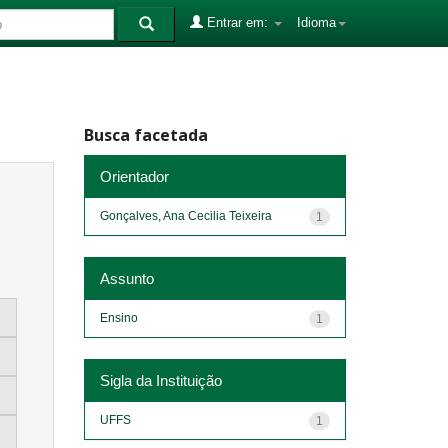
Entrar em:
Idioma
Busca facetada
Orientador
Gonçalves, Ana Cecilia Teixeira
1
Assunto
Ensino
1
Sigla da Instituição
UFFS
1