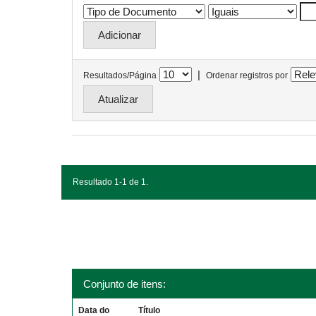
|
Resultados/Página
Ordenar registros por
Resultado 1-1 de 1.
Conjunto de itens:
Data do
Título