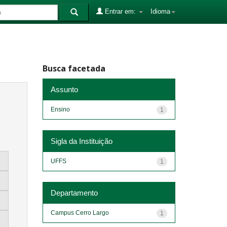
Entrar em:
Idioma
Busca facetada
Assunto
Ensino
1
Sigla da Instituição
UFFS
1
Departamento
Campus Cerro Largo
1