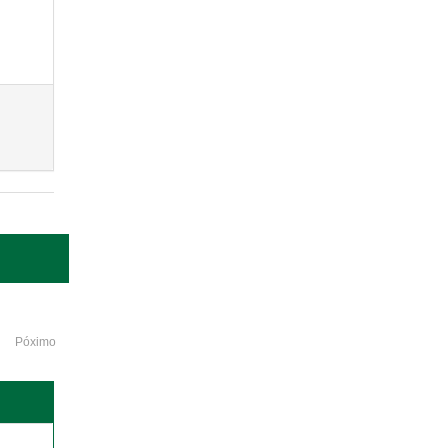
Póximo
o