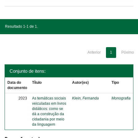
Resultado 1-1 de 1.
Anterior
1
Póximo
Conjunto de itens:
Data do
Título
Autor(es)
Tipo
documento
2023
As temáticas sociais
Klein, Fernanda
Monografia
veiculadas em livros
didáticos: como se
dá a construção da
cidadania por meio
da linguagem