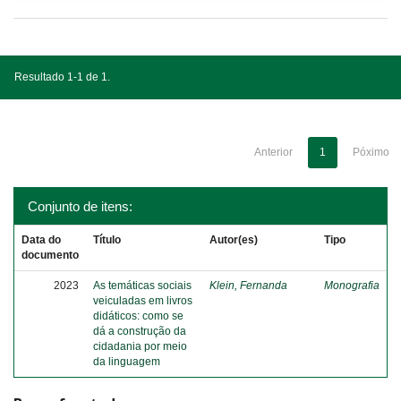
Resultado 1-1 de 1.
Anterior
1
Póximo
Conjunto de itens:
Data do
Título
Autor(es)
Tipo
documento
2023
As temáticas sociais
Klein, Fernanda
Monografia
veiculadas em livros
didáticos: como se
dá a construção da
cidadania por meio
da linguagem