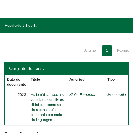
Resultado 1-1 de 1.
Anterior
1
Póximo
Conjunto de itens:
Data do
Título
Autor(es)
Tipo
documento
2023
As temáticas sociais
Klein, Fernanda
Monografia
veiculadas em livros
didáticos: como se
dá a construção da
cidadania por meio
da linguagem