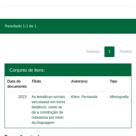
Resultado 1-1 de 1.
Anterior
1
Póximo
Conjunto de itens:
Data do
Título
Autor(es)
Tipo
documento
2023
As temáticas sociais
Klein, Fernanda
Monografia
veiculadas em livros
didáticos: como se
dá a construção da
cidadania por meio
da linguagem