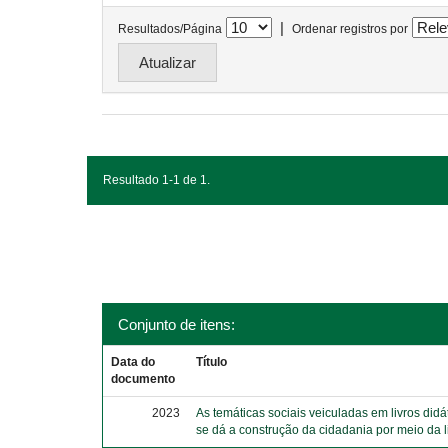
|
Resultados/Página
Ordenar registros por
Resultado 1-1 de 1.
Conjunto de itens:
Data do
Título
documento
2023
As temáticas sociais veiculadas em livros did
se dá a construção da cidadania por meio da