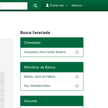
Entrar em:
Idioma
Busca facetada
Orientador
Gonçalves, Ana Cecilia Teixeira
1
Membros da Banca
Batista, Jeize de Fátima
1
Paz, Demétrio Alves
1
Assunto