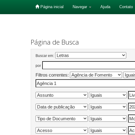
Página inicial
Navegar
Ajuda
Contato
Skip
navigation
Página de Busca
Buscar em:
por
Filtros correntes: