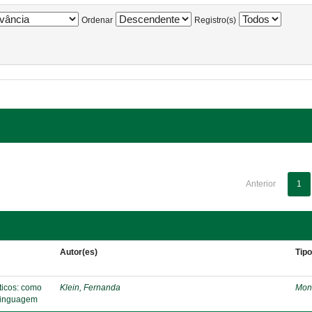
Ordenar
Registro(s)
Anterior
1
Autor(es)
Tip
áticos: como
Klein, Fernanda
Mon
 linguagem