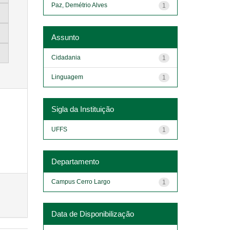
Paz, Demétrio Alves
1
Assunto
Cidadania
1
Linguagem
1
Sigla da Instituição
UFFS
1
Departamento
Campus Cerro Largo
1
Data de Disponibilização