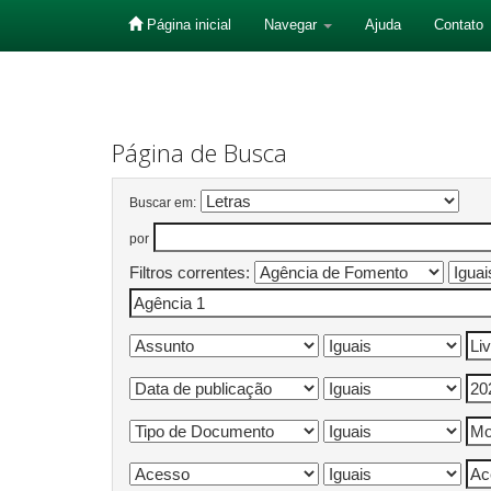
Página inicial
Navegar
Ajuda
Contato
Skip
navigation
Página de Busca
Buscar em:
por
Filtros correntes: