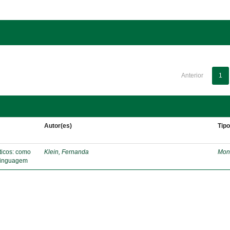
Anterior
1
Autor(es)
Tip
áticos: como
Klein, Fernanda
Mon
 linguagem