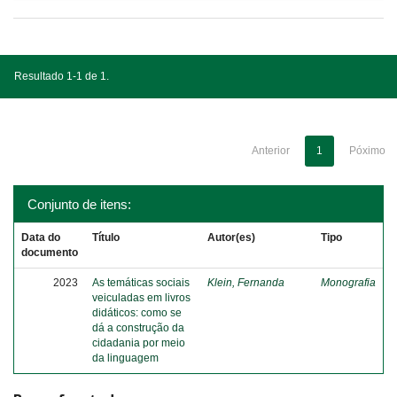
Resultado 1-1 de 1.
Anterior
1
Póximo
Conjunto de itens:
Data do
Título
Autor(es)
Tipo
documento
2023
As temáticas sociais
Klein, Fernanda
Monografia
veiculadas em livros
didáticos: como se
dá a construção da
cidadania por meio
da linguagem