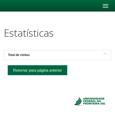
Skip
navigation
Estatísticas
Total de visitas
Retornar para página anterior