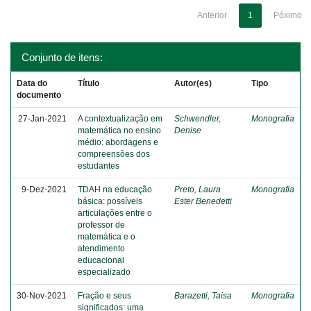
Anterior
1
Póximo
Conjunto de itens:
Data do
Título
Autor(es)
Tipo
documento
27-Jan-2021
A contextualização em
Schwendler,
Monografia
matemática no ensino
Denise
médio: abordagens e
compreensões dos
estudantes
9-Dez-2021
TDAH na educação
Preto, Laura
Monografia
básica: possíveis
Ester Benedetti
articulações entre o
professor de
matemática e o
atendimento
educacional
especializado
30-Nov-2021
Fração e seus
Barazetti, Taisa
Monografia
significados: uma