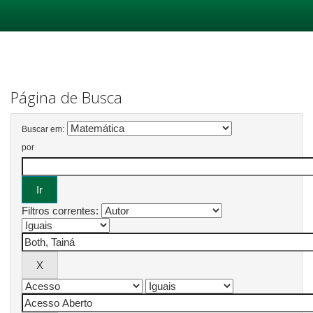
Skip
navigation
Página de Busca
Buscar em:
por
Filtros correntes: