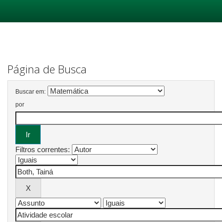
Skip
navigation
Página de Busca
Buscar em:
por
Filtros correntes: