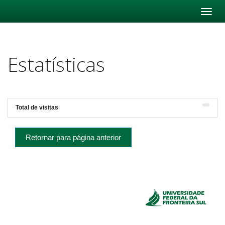
Skip
navigation
Estatísticas
Total de visitas
Retornar para página anterior