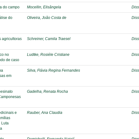
ola do campo
Mocellin, Elisângela
Diss
álise do
Oliveira, João Costa de
Diss
s agricultoras
Schreiner, Camila Traesel
Diss
aco no
Ludtke, Rosiéle Cristiane
Diss
udo de caso
ma
Silva, Flávia Regina Fernandes
Diss
esas em
esinato
Gadelha, Renata Rocha
Diss
s Camponesas
dicinais e
Rauber, Ana Claudia
Diss
amílias
 Luta
ia