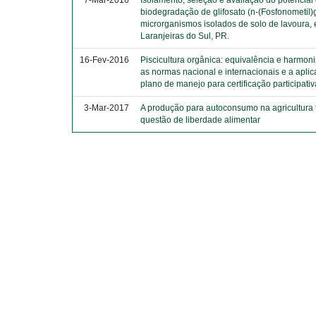
7-Mar-2016
Isolamento, seleção e avaliação do potencial
biodegradação de glifosato (n-(Fosfonometil)g
microrganismos isolados de solo de lavoura,
Laranjeiras do Sul, PR.
16-Fev-2016
Piscicultura orgânica: equivalência e harmon
as normas nacional e internacionais e a aplic
plano de manejo para certificação participativ
3-Mar-2017
A produção para autoconsumo na agricultura 
questão de liberdade alimentar