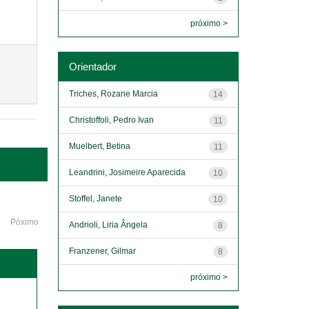
próximo >
Orientador
Triches, Rozane Marcia
14
Christoffoli, Pedro Ivan
11
Muelbert, Betina
11
Leandrini, Josimeire Aparecida
10
Stoffel, Janete
10
Póximo
Andrioli, Liria Ângela
8
Franzener, Gilmar
8
próximo >
o