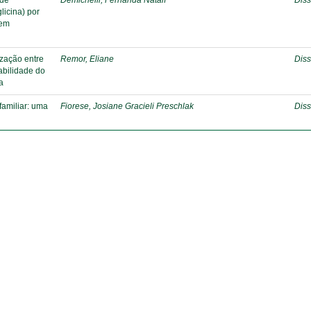
 de
Demichelli, Fernanda Natalí
Diss
licina) por
 em
ização entre
Remor, Eliane
Diss
abilidade do
a
familiar: uma
Fiorese, Josiane Gracieli Preschlak
Diss