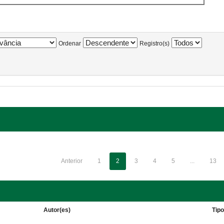
Ordenar
Registro(s)
Anterior
1
2
3
4
5
...
13
Autor(es)
Tip