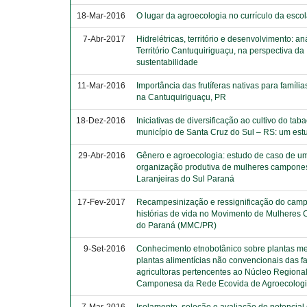
18-Mar-2016
O lugar da agroecologia no currículo da esc
7-Abr-2017
Hidrelétricas, território e desenvolvimento: an
Território Cantuquiriguaçu, na perspectiva da
sustentabilidade
11-Mar-2016
Importância das frutíferas nativas para família
na Cantuquiriguaçu, PR
18-Dez-2016
Iniciativas de diversificação ao cultivo do tab
município de Santa Cruz do Sul – RS: um est
29-Abr-2016
Gênero e agroecologia: estudo de caso de u
organização produtiva de mulheres campon
Laranjeiras do Sul Paraná
17-Fev-2017
Recampesinização e ressignificação do camp
histórias de vida no Movimento de Mulhere
do Paraná (MMC/PR)
9-Set-2016
Conhecimento etnobotânico sobre plantas me
plantas alimentícias não convencionais das f
agricultoras pertencentes ao Núcleo Regional
Camponesa da Rede Ecovida de Agroecolog