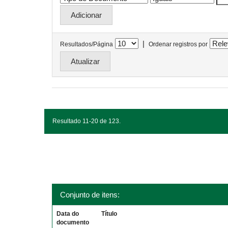
|
Resultados/Página
Ordenar registros por
Resultado 11-20 de 123.
Conjunto de itens:
Data do
Título
documento