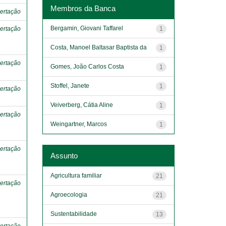
Membros da Banca
ertação
Bergamin, Giovani Taffarel
1
ertação
Costa, Manoel Baltasar Baptista da
1
ertação
Gomes, João Carlos Costa
1
Stoffel, Janete
1
ertação
Veiverberg, Cátia Aline
1
ertação
Weingartner, Marcos
1
ertação
Assunto
Agricultura familiar
21
ertação
Agroecologia
21
Sustentabilidade
13