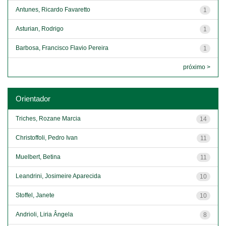
Antunes, Ricardo Favaretto
1
Asturian, Rodrigo
1
Barbosa, Francisco Flavio Pereira
1
próximo >
Orientador
Triches, Rozane Marcia
14
Christoffoli, Pedro Ivan
11
Muelbert, Betina
11
Leandrini, Josimeire Aparecida
10
Stoffel, Janete
10
Andrioli, Liria Ângela
8