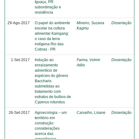
Iguaçu, PR:
subordinação e
resistência
29-Ago-2017
O papel do ambiente
Mineiro, Suzana
Dissertação
escolar na cultura
Kagmu
alimentar Kaingang:
o caso da terra
indígena Rio das
Cobras - PR
1-Set-2017
Indução ao
Farina, Volmir
Dissertação
enraizamento
Atílio
adventício de
espécies do gênero
Baccharis
submetidas ao
tratamento com
extratos de bulbos de
Cyperus rotundus
26-Set-2017
Agroecologia – um
Carvalho, Lisane
Dissertação
território em
construção:
considerações
acerca das