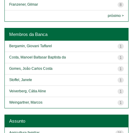
Franzener, Gilmar
8
próximo >
Membros da Banca
Bergamin, Giovani Taffarel
1
Costa, Manoel Baltasar Baptista da
1
Gomes, João Carlos Costa
1
Stoffel, Janete
1
Veiverberg, Cátia Aline
1
Weingartner, Marcos
1
Assunto
Agricultura familiar
21