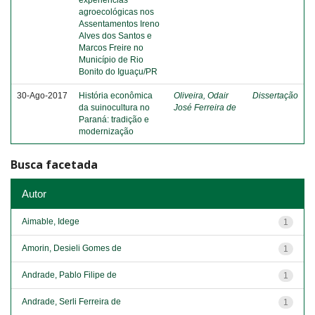
experiências
agroecológicas nos
Assentamentos Ireno
Alves dos Santos e
Marcos Freire no
Município de Rio
Bonito do Iguaçu/PR
30-Ago-2017
História econômica
Oliveira, Odair
Dissertação
da suinocultura no
José Ferreira de
Paraná: tradição e
modernização
Busca facetada
Autor
Aimable, Idege
1
Amorin, Desieli Gomes de
1
Andrade, Pablo Filipe de
1
Andrade, Serli Ferreira de
1