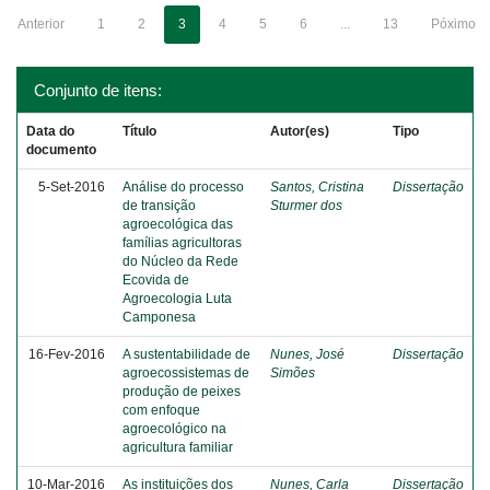
Anterior
1
2
3
4
5
6
...
13
Póximo
Conjunto de itens:
Data do
Título
Autor(es)
Tipo
documento
5-Set-2016
Análise do processo
Santos, Cristina
Dissertação
de transição
Sturmer dos
agroecológica das
famílias agricultoras
do Núcleo da Rede
Ecovida de
Agroecologia Luta
Camponesa
16-Fev-2016
A sustentabilidade de
Nunes, José
Dissertação
agroecossistemas de
Simões
produção de peixes
com enfoque
agroecológico na
agricultura familiar
10-Mar-2016
As instituições dos
Nunes, Carla
Dissertação