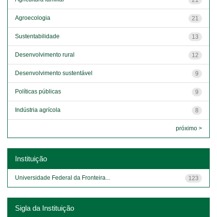
Agroecologia
21
Sustentabilidade
13
Desenvolvimento rural
12
Desenvolvimento sustentável
9
Políticas públicas
9
Indústria agrícola
8
próximo >
Instituição
Universidade Federal da Fronteira...
123
Sigla da Instituição