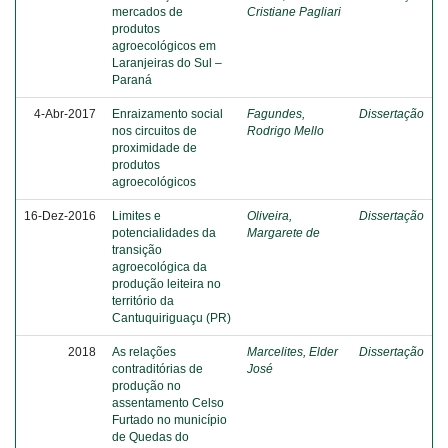
mercados de
Cristiane Pagliari
produtos
agroecológicos em
Laranjeiras do Sul –
Paraná
4-Abr-2017
Enraizamento social
Fagundes,
Dissertação
nos circuitos de
Rodrigo Mello
proximidade de
produtos
agroecológicos
16-Dez-2016
Limites e
Oliveira,
Dissertação
potencialidades da
Margarete de
transição
agroecológica da
produção leiteira no
território da
Cantuquiriguaçu (PR)
2018
As relações
Marcelites, Elder
Dissertação
contraditórias de
José
produção no
assentamento Celso
Furtado no município
de Quedas do