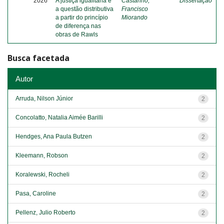
2026
A justiça igualitária e
Castanho,
Dissertação
a questão distributiva
Francisco
a partir do princípio
Miorando
de diferença nas
obras de Rawls
Busca facetada
Autor
Arruda, Nilson Júnior
2
Concolatto, Natalia Aimée Barilli
2
Hendges, Ana Paula Butzen
2
Kleemann, Robson
2
Koralewski, Rocheli
2
Pasa, Caroline
2
Pellenz, Julio Roberto
2