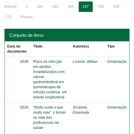
...
Anterior
1
164
165
166
167
168
169
170
Póximo
Conjunto de itens:
Data do
Título
Autor(es)
Tipo
documento
2026
Risco de infecção
Lorentz, Willian
Dissertação
em adultos
hospitalizados com
câncer
gastrointestinal em
quimioterapia de
infusão contínua: um
estudo longitudinal
2026
“Muito custa o que
Scramim,
Dissertação
muito vale”: o tornar-
Emanuely
se mãe das
profissionais da
saúde