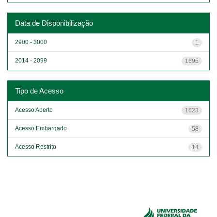
Data de Disponibilização
2900 - 3000
1
2014 - 2099
1695
Tipo de Acesso
Acesso Aberto
1623
Acesso Embargado
58
Acesso Restrito
14