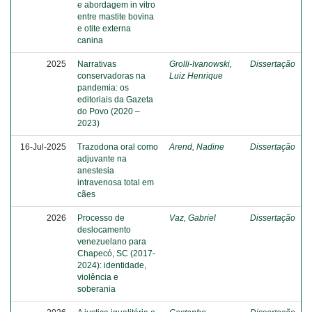
e abordagem in vitro
entre mastite bovina
e otite externa
canina
2025
Narrativas
Grolli-Ivanowski,
Dissertação
conservadoras na
Luiz Henrique
pandemia: os
editoriais da Gazeta
do Povo (2020 –
2023)
16-Jul-2025
Trazodona oral como
Arend, Nadine
Dissertação
adjuvante na
anestesia
intravenosa total em
cães
2026
Processo de
Vaz, Gabriel
Dissertação
deslocamento
venezuelano para
Chapecó, SC (2017-
2024): identidade,
violência e
soberania