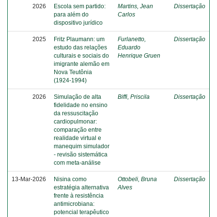
2026
Escola sem partido:
Martins, Jean
Dissertação
para além do
Carlos
dispositivo jurídico
2025
Fritz Plaumann: um
Furlanetto,
Dissertação
estudo das relações
Eduardo
culturais e sociais do
Henrique Gruen
imigrante alemão em
Nova Teutônia
(1924-1994)
2026
Simulação de alta
Biffi, Priscila
Dissertação
fidelidade no ensino
da ressuscitação
cardiopulmonar:
comparação entre
realidade virtual e
manequim simulador
- revisão sistemática
com meta-análise
13-Mar-2026
Nisina como
Ottobeli, Bruna
Dissertação
estratégia alternativa
Alves
frente à resistência
antimicrobiana:
potencial terapêutico