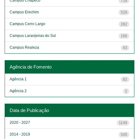
Campus Chapecó
718
Campus Erechim
529
Campus Cerro Largo
282
Campus Laranjeiras do Sul
166
Campus Realeza
43
Agência de Fomento
Agência 1
82
Agência 2
2
Data de Publicação
2020 - 2027
1149
2014 - 2019
545