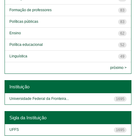
Formação de professores
83
Políticas públicas
83
Ensino
62
Política educacional
52
Linguística
49
próximo >
Instituição
Universidade Federal da Fronteira...
1695
Sigla da Instituição
UFFS
1695