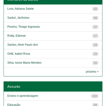
Loss, Adriana Salete
52
Sartori, Jerônimo
49
Pereira, Thiago Ingrassia
37
Rotta, Edemar
27
Santos, Almir Paulo dos
24
Gritti, Isabel Rosa
23
Silva, Ivone Maria Mendes
20
próximo >
Assunto
Ensino e aprendizagem
110
Educação
94