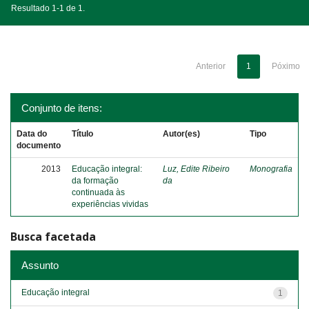
Resultado 1-1 de 1.
Anterior
1
Póximo
Conjunto de itens:
Data do
Título
Autor(es)
Tipo
documento
2013
Educação integral:
Luz, Edite Ribeiro
Monografia
da formação
da
continuada às
experiências vividas
Busca facetada
Assunto
Educação integral
1