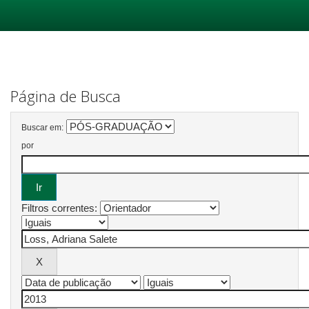
Skip
navigation
Página de Busca
Buscar em:
por
Filtros correntes: