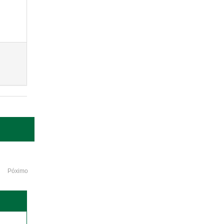
Póximo
o