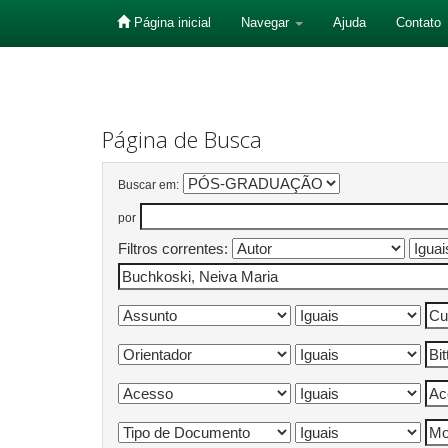
Página inicial
Navegar
Ajuda
Contato
Skip
navigation
Página de Busca
Buscar em:
por
Filtros correntes: