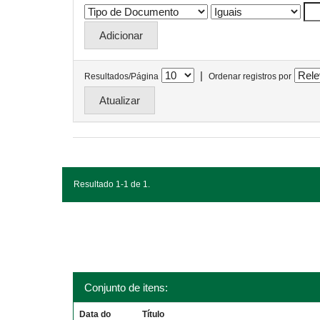
|
Resultados/Página
Ordenar registros por
Resultado 1-1 de 1.
Conjunto de itens:
Data do
Título