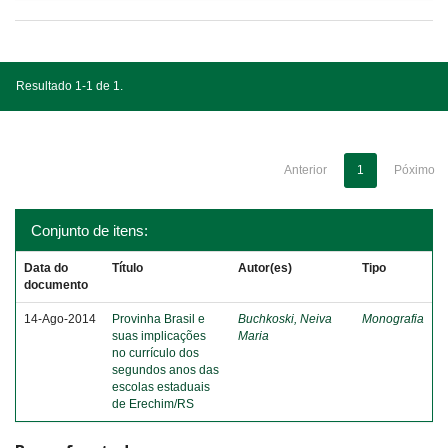
Resultado 1-1 de 1.
Anterior
1
Póximo
Conjunto de itens:
Data do
Título
Autor(es)
Tipo
documento
14-Ago-2014
Provinha Brasil e
Buchkoski, Neiva
Monografia
suas implicações
Maria
no currículo dos
segundos anos das
escolas estaduais
de Erechim/RS