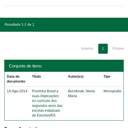
Resultado 1-1 de 1.
Anterior
1
Póximo
Conjunto de itens:
Data do
Título
Autor(es)
Tipo
documento
14-Ago-2014
Provinha Brasil e
Buchkoski, Neiva
Monografia
suas implicações
Maria
no currículo dos
segundos anos das
escolas estaduais
de Erechim/RS