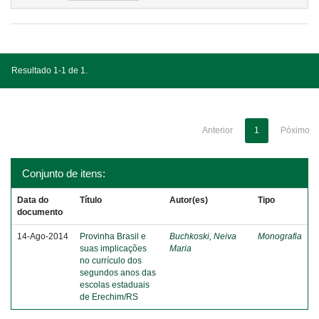
Resultado 1-1 de 1.
Anterior
1
Póximo
Conjunto de itens:
Data do
Título
Autor(es)
Tipo
documento
14-Ago-2014
Provinha Brasil e
Buchkoski, Neiva
Monografia
suas implicações
Maria
no currículo dos
segundos anos das
escolas estaduais
de Erechim/RS