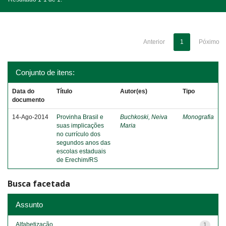
Anterior
1
Póximo
Conjunto de itens:
Data do
Título
Autor(es)
Tipo
documento
14-Ago-2014
Provinha Brasil e
Buchkoski, Neiva
Monografia
suas implicações
Maria
no currículo dos
segundos anos das
escolas estaduais
de Erechim/RS
Busca facetada
Assunto
Alfabetização
1