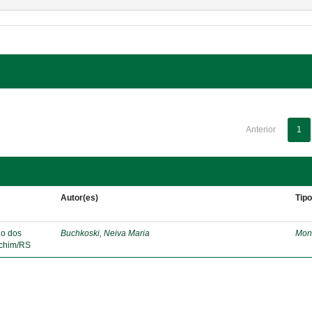
Anterior
1
Autor(es)
Tip
lo dos
Buchkoski, Neiva Maria
Mon
echim/RS