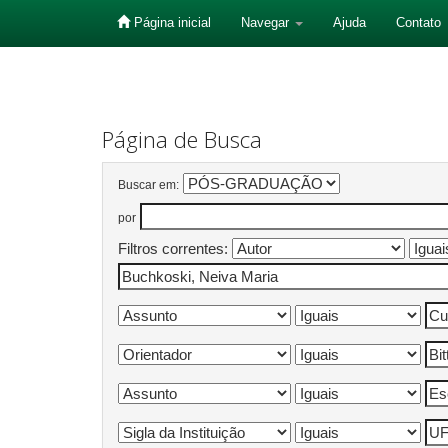
Página inicial
Navegar
Ajuda
Contato
Skip
navigation
Página de Busca
Buscar em:
por
Filtros correntes: