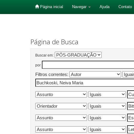
Página inicial
Navegar
Ajuda
Contato
Skip
navigation
Página de Busca
Buscar em:
por
Filtros correntes: