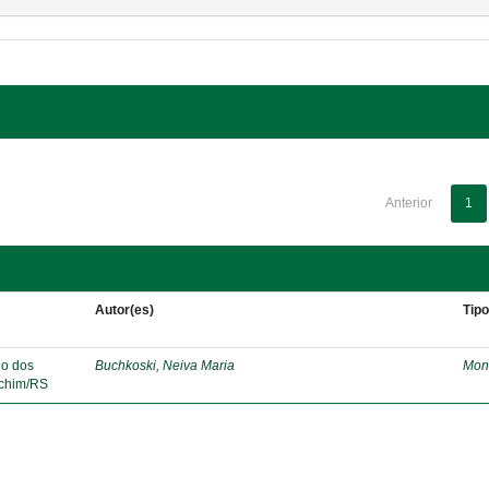
Anterior
1
Autor(es)
Tip
lo dos
Buchkoski, Neiva Maria
Mon
echim/RS