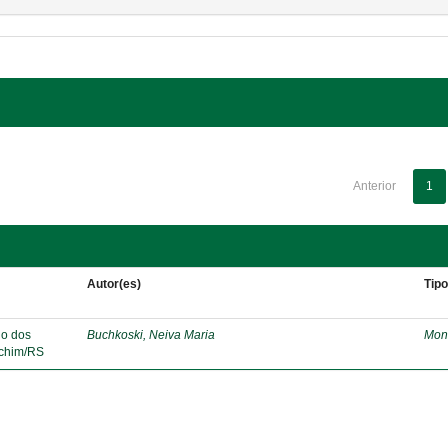
Anterior
1
Autor(es)
Tip
lo dos
Buchkoski, Neiva Maria
Mon
echim/RS