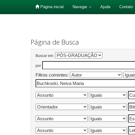
Página inicial
Navegar
Ajuda
Contato
Skip
navigation
Página de Busca
Buscar em:
por
Filtros correntes: