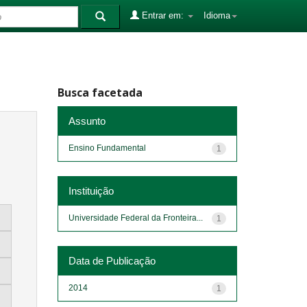
Entrar em:
Idioma
Busca facetada
Assunto
Ensino Fundamental
1
Instituição
Universidade Federal da Fronteira...
1
Data de Publicação
2014
1