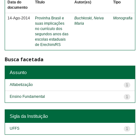
Data do
Título
Autor(es)
Tipo
documento
14-Ago-2014
Provinha Brasil e
Buchkoski, Neiva
Monografia
suas implicações
Maria
no currículo dos
segundos anos das
escolas estaduais
de Erechim/RS
Busca facetada
Assunto
Alfabetização
1
Ensino Fundamental
1
Sigla da Instituição
UFFS
1