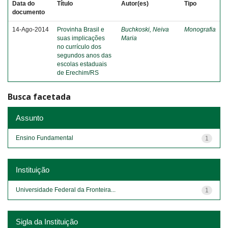
Data do
Título
Autor(es)
Tipo
documento
14-Ago-2014
Provinha Brasil e
Buchkoski, Neiva
Monografia
suas implicações
Maria
no currículo dos
segundos anos das
escolas estaduais
de Erechim/RS
Busca facetada
Assunto
Ensino Fundamental
1
Instituição
Universidade Federal da Fronteira...
1
Sigla da Instituição