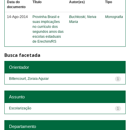
Data do
Título
Autor(es)
Tipo
documento
14-Ago-2014
Provinha Brasil e
Buchkoski, Neiva
Monografia
suas implicações
Maria
no currículo dos
segundos anos das
escolas estaduais
de Erechim/RS
Busca facetada
Orientador
Bittencourt, Zoraia Aguiar
1
Assunto
Escolarização
1
Departamento