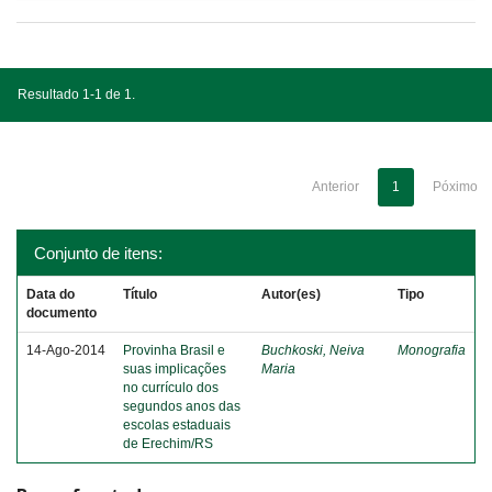
Resultado 1-1 de 1.
Anterior
1
Póximo
Conjunto de itens:
Data do
Título
Autor(es)
Tipo
documento
14-Ago-2014
Provinha Brasil e
Buchkoski, Neiva
Monografia
suas implicações
Maria
no currículo dos
segundos anos das
escolas estaduais
de Erechim/RS