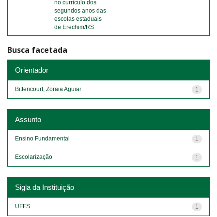
no currículo dos
segundos anos das
escolas estaduais
de Erechim/RS
Busca facetada
Orientador
Bittencourt, Zoraia Aguiar
1
Assunto
Ensino Fundamental
1
Escolarização
1
Sigla da Instituição
UFFS
1