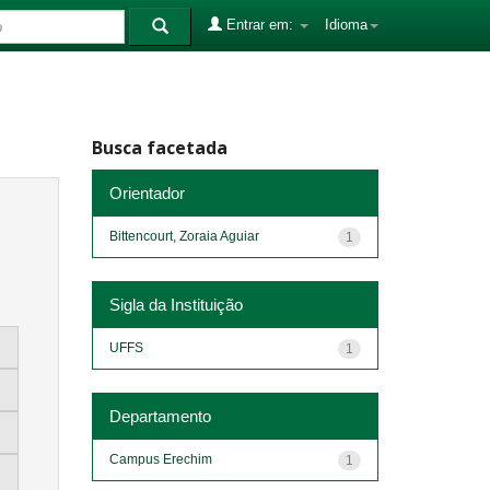
Entrar em:
Idioma
Busca facetada
Orientador
Bittencourt, Zoraia Aguiar
1
Sigla da Instituição
UFFS
1
Departamento
Campus Erechim
1