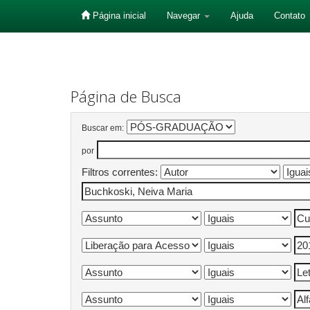
Página inicial
Navegar
Ajuda
Contato
Skip
navigation
Página de Busca
Buscar em:
por
Filtros correntes: