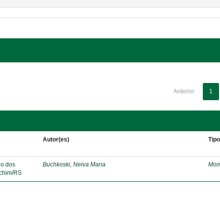
Anterior
1
Autor(es)
Tip
lo dos
Buchkoski, Neiva Maria
Mon
echim/RS